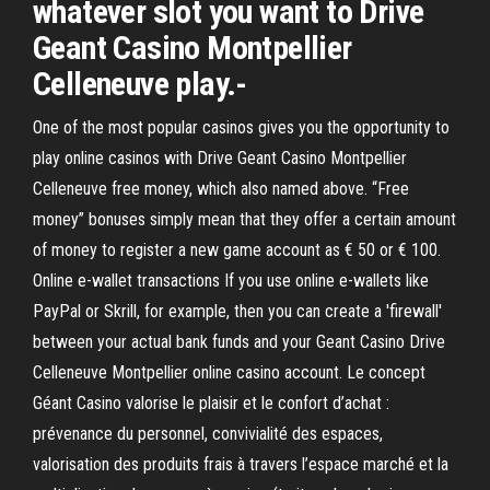
whatever slot you want to Drive
Geant Casino Montpellier
Celleneuve play.-
One of the most popular casinos gives you the opportunity to
play online casinos with Drive Geant Casino Montpellier
Celleneuve free money, which also named above. “Free
money” bonuses simply mean that they offer a certain amount
of money to register a new game account as € 50 or € 100.
Online e-wallet transactions If you use online e-wallets like
PayPal or Skrill, for example, then you can create a 'firewall'
between your actual bank funds and your Geant Casino Drive
Celleneuve Montpellier online casino account. Le concept
Géant Casino valorise le plaisir et le confort d’achat :
prévenance du personnel, convivialité des espaces,
valorisation des produits frais à travers l’espace marché et la