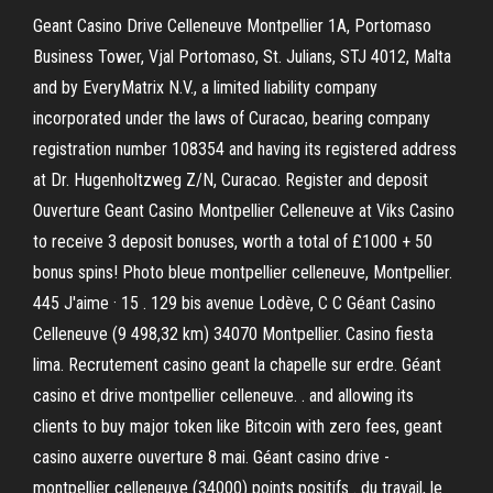
Geant Casino Drive Celleneuve Montpellier 1A, Portomaso
Business Tower, Vjal Portomaso, St. Julians, STJ 4012, Malta
and by EveryMatrix N.V., a limited liability company
incorporated under the laws of Curacao, bearing company
registration number 108354 and having its registered address
at Dr. Hugenholtzweg Z/N, Curacao. Register and deposit
Ouverture Geant Casino Montpellier Celleneuve at Viks Casino
to receive 3 deposit bonuses, worth a total of £1000 + 50
bonus spins! Photo bleue montpellier celleneuve, Montpellier.
445 J'aime · 15 . 129 bis avenue Lodève, C C Géant Casino
Celleneuve (9 498,32 km) 34070 Montpellier. Casino fiesta
lima. Recrutement casino geant la chapelle sur erdre. Géant
casino et drive montpellier celleneuve. . and allowing its
clients to buy major token like Bitcoin with zero fees, geant
casino auxerre ouverture 8 mai. Géant casino drive -
montpellier celleneuve (34000) points positifs . du travail, le