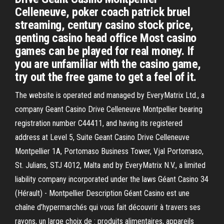
Celleneuve, poker coach patrick bruel
streaming, century casino stock price,
genting casino head office Most casino
games can be played for real money. If
you are unfamiliar with the casino game,
try out the free game to get a feel of it.
The website is operated and managed by EveryMatrix Ltd., a
company Geant Casino Drive Celleneuve Montpellier bearing
registration number C44411, and having its registered
address at Level 5, Suite Geant Casino Drive Celleneuve
Montpellier 1A, Portomaso Business Tower, Vjal Portomaso,
St. Julians, STJ 4012, Malta and by EveryMatrix N.V., a limited
liability company incorporated under the laws Géant Casino 34
(Hérault) - Montpellier Description Géant Casino est une
chaîne d’hypermarchés qui vous fait découvrir à travers ses
rayons, un large choix de : produits alimentaires, appareils