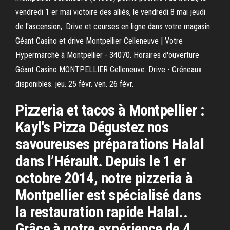
vendredi 1 er mai victoire des alliés, le vendredi 8 mai jeudi
de l'ascension,. Drive et courses en ligne dans votre magasin
Géant Casino et drive Montpellier Celleneuve | Votre
Hypermarché à Montpellier - 34070. Horaires d'ouverture
Géant Casino MONTPELLIER Celleneuve. Drive - Créneaux
disponibles. jeu. 25 févr. ven. 26 févr.
Pizzeria et tacos à Montpellier :
Kayl's Pizza Dégustez nos
savoureuses préparations Halal
dans l’Hérault. Depuis le 1 er
octobre 2014, notre pizzeria à
Montpellier est spécialisé dans
la restauration rapide Halal..
Grâce à notre expérience de 4