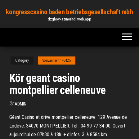
Skip
kongresscasino baden betriebsgesellschaft mbh
to
dzghoykazinorhdl.web.app
the
content
Category
Souvannarith76425
Kör geant casino
montpellier celleneuve
By
ADMIN
Géant Casino et drive montpellier celleneuve. 129 Avenue de
Lodève. 34070 MONTPELLIER. Tél : 04 99 77 34 00. Ouvert
aujourd'hui de 07h30 à 18h. + d'infos. 3. à 8584 km.