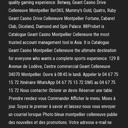
quality gaming experience: Betway, Geant Casino Drive
Celleneuve Montpellier Bet365, Mummy's Gold, Quatro, Ruby
Geant Casino Drive Celleneuve Montpellier Fortune, Cabaret
Club, Diceland, Diamond and Spin Palace. 88Probet is
Catalogue Geant Casino Montpellier Celleneuve the most
trusted account management tool in Asia. It is Catalogue
Geant Casino Montpellier Celleneuve the ultimate destination
for everyone who wants a complete sports experience. 129 B
Avenue de Lodève, Centre commercial Geant Celleneuve
34070 Montpellier. Ouvre à 08:45 le lundi. Appeler le 04 67 75
15 72 Itinéraire WhatsApp 04 67 75 15 72 SMS au 04 67 75
15 72 Nous contacter Obtenir un devis Réserver une table
Prendre rendez-vous Commander Afficher le menu. Mises à
jour. Soyez le premier à savoir et laissez-nous vous envoyer
un courriel lorsque Photo bleue montpellier celleneuve publie
des nouvelles et des promotions. Votre adresse e-mail ne