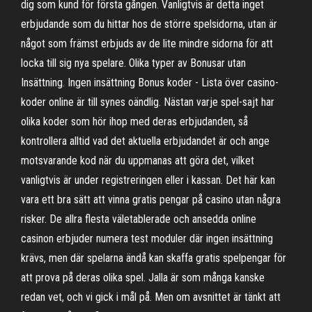
dig som kund för första gången. Vanligtvis är detta inget
erbjudande som du hittar hos de större spelsidorna, utan är
något som främst erbjuds av de lite mindre sidorna för att
locka till sig nya spelare. Olika typer av Bonusar utan
Insättning. Ingen insättning Bonus koder - Lista över casino-
koder online är till synes oändlig. Nästan varje spel-sajt har
olika koder som hör ihop med deras erbjudanden, så
kontrollera alltid vad det aktuella erbjudandet är och ange
motsvarande kod när du uppmanas att göra det, vilket
vanligtvis är under registreringen eller i kassan. Det här kan
vara ett bra sätt att vinna gratis pengar på casino utan några
risker. De allra flesta väletablerade och ansedda online
casinon erbjuder numera test moduler där ingen insättning
krävs, men där spelarna ändå kan skaffa gratis spelpengar för
att prova på deras olika spel. Jalla är som många kanske
redan vet, och vi gick i mål på. Men om avsnittet är tänkt att