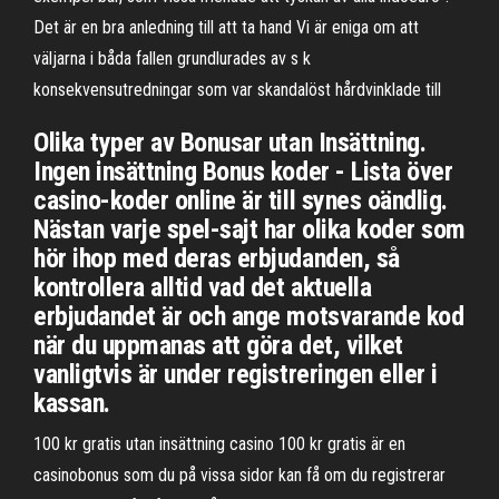
Det är en bra anledning till att ta hand Vi är eniga om att
väljarna i båda fallen grundlurades av s k
konsekvensutredningar som var skandalöst hårdvinklade till
Olika typer av Bonusar utan Insättning.
Ingen insättning Bonus koder - Lista över
casino-koder online är till synes oändlig.
Nästan varje spel-sajt har olika koder som
hör ihop med deras erbjudanden, så
kontrollera alltid vad det aktuella
erbjudandet är och ange motsvarande kod
när du uppmanas att göra det, vilket
vanligtvis är under registreringen eller i
kassan.
100 kr gratis utan insättning casino 100 kr gratis är en
casinobonus som du på vissa sidor kan få om du registrerar