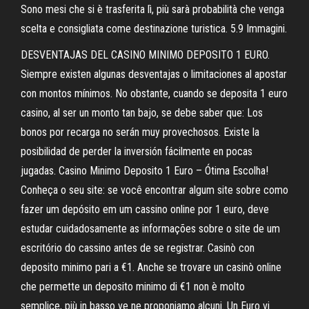
Sono mesi che si è trasferita lì, più sarà probabilità che venga
scelta e consigliata come destinazione turistica. 5.9 Immagini.
DESVENTAJAS DEL CASINO MINIMO DEPOSITO 1 EURO.
Siempre existen algunas desventajas o limitaciones al apostar
con montos mínimos. No obstante, cuando se deposita 1 euro
casino, al ser un monto tan bajo, se debe saber que: Los
bonos por recarga no serán muy provechosos. Existe la
posibilidad de perder la inversión fácilmente en pocas
jugadas. Casino Minimo Deposito 1 Euro – Ótima Escolha!
Conheça o seu site: se você encontrar algum site sobre como
fazer um depósito em um cassino online por 1 euro, deve
estudar cuidadosamente as informações sobre o site de um
escritório do cassino antes de se registrar. Casinò con
deposito minimo pari a €1. Anche se trovare un casinò online
che permette un deposito minimo di €1 non è molto
semplice, più in basso ve ne proponiamo alcuni. Un Euro vi