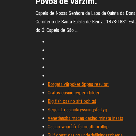
Póvoa de Varzim.
Capela de Nossa Senhora da Lapa da Quinta da Dona Ben
Cemitério de Santa Eulália de Beiriz : 1878-1881 Est
do Ó: Capela de São …
Borgata vårpoker öppna resultat
Cratos casino cypern bilder
Big fish casino sitt och gå
Seger 1 casinokryssningsfartyg
Venetianska macau casino minsta insats
Casino wharf fx falmouth bröllop
Gulf coast casino underhållningsschema