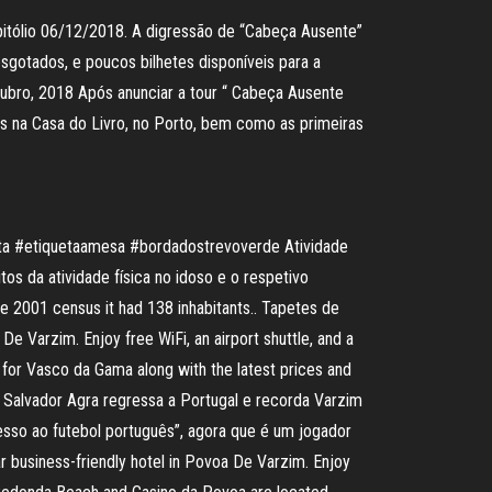
itólio 06/12/2018. A digressão de “Cabeça Ausente”
otados, e poucos bilhetes disponíveis para a
ubro, 2018 Após anunciar a tour “ Cabeça Ausente
s na Casa do Livro, no Porto, bem como as primeiras
sta #etiquetaamesa #bordadostrevoverde Atividade
tos da atividade física no idoso e o respetivo
he 2001 census it had 138 inhabitants.. Tapetes de
De Varzim. Enjoy free WiFi, an airport shuttle, and a
for Vasco da Gama along with the latest prices and
s Salvador Agra regressa a Portugal e recorda Varzim
resso ao futebol português”, agora que é um jogador
ar business-friendly hotel in Povoa De Varzim. Enjoy