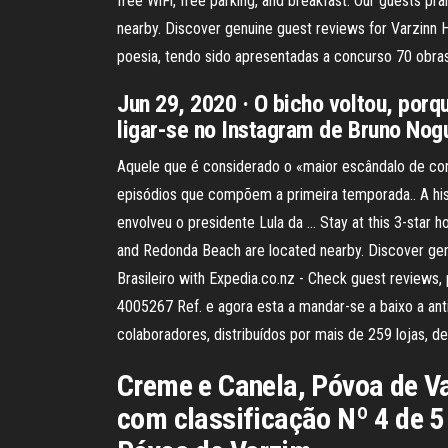
free WiFi, free parking, and breakfast. Our guests p
nearby. Discover genuine guest reviews for Varzinn H
poesia, tendo sido apresentadas a concurso 70 obras,
Jun 29, 2020 · O bicho voltou, por
ligar-se no Instagram de Bruno Nogu
Aquele que é considerado o «maior escândalo de corr
episódios que compõem a primeira temporada.. A hist
envolveu o presidente Lula da … Stay at this 3-star h
and Redonda Beach are located nearby. Discover genui
Brasileiro with Expedia.co.nz - Check guest reviews,
4005267 Ref. e agora esta a mandar-se a baixo a an
colaboradores, distribuídos por mais de 259 lojas, de 
Creme e Canela, Póvoa de Va
com classificação Nº 4 de 5