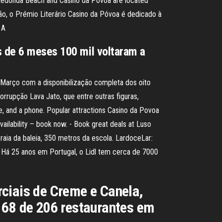
ns Redonda Beach and Casino da Povoa are located
ção, o Prémio Literário Casino da Póvoa é dedicado à
 A
s de 6 meses 100 mil voltaram a
e Março com a disponibilização completa dos oito
rrupção Lava Jato, que entre outras figuras,
te, and a phone. Popular attractions Casino da Povoa
ailability – book now. - Book great deals at Luso
raia da baleia, 350 metros da escola. LardoceLar:
. Há 25 anos em Portugal, o Lidl tem cerca de 7000
rciais de Creme e Canela,
 68 de 206 restaurantes em