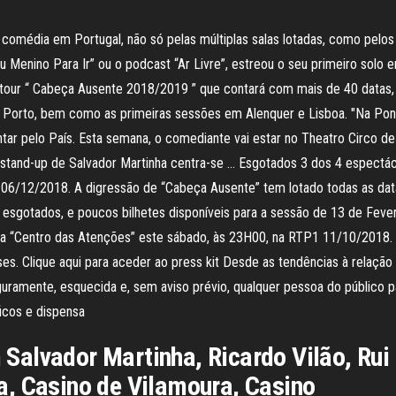
 comédia em Portugal, não só pelas múltiplas salas lotadas, como pelos
 Menino Para Ir” ou o podcast “Ar Livre”, estreou o seu primeiro solo
tour “ Cabeça Ausente 2018/2019 ” que contará com mais de 40 datas, 
o Porto, bem como as primeiras sessões em Alenquer e Lisboa. "Na Ponta
r pelo País. Esta semana, o comediante vai estar no Theatro Circo de B
 stand-up de Salvador Martinha centra-se … Esgotados 3 dos 4 espectác
 06/12/2018. A digressão de “Cabeça Ausente” tem lotado todas as da
gotados, e poucos bilhetes disponíveis para a sessão de 13 de Fevere
ia “Centro das Atenções” este sábado, às 23H00, na RTP1 11/10/2018. 
eses. Clique aqui para aceder ao press kit Desde as tendências à relaçã
seguramente, esquecida e, sem aviso prévio, qualquer pessoa do público pa
icos e dispensa
alvador Martinha, Ricardo Vilão, Rui 
a, Casino de Vilamoura, Casino