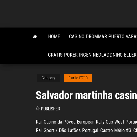
Skip
to
the
content
HOME
CASINO DRÖMMAR PUERTO VARA
GRATIS POKER INGEN NEDLADDNING ELLER
Category
Fiorito17710
Salvador martinha casi
By
PUBLISHER
Rali Casino da Póvoa European Rally Cup West Portuga
Rali Sport / Dão Lafões Portugal. Castro Mário #3. 