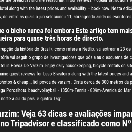
raise the breakfast and the restaurant in our reviews. Popular attractio
otel along with the latest prices and availability – book now. Nesta edi
 de entre as quais o júri selecionou 11, abrangendo ainda os escritores
que o bicho nunca foi embora Este artigo tem mai
eira para quase três horas de directo.
upção da história do Brasil», como refere a Netflix, vai estrear a 23 d
ória vai seguir o grupo de investigadores que pôs a nu o esquema de co
otel in Povoa De Varzim. Enjoy daily housekeeping, bicycle rentals on si
ne guest reviews for Luso Brasileiro along with the latest prices and av
 photos & cheap … lidl povoa de varzim . Dista cerca de 300 metros da p
tiga Porcalhota. beachvolleyball - 1350m-Tennis - 839m-Avenida do Mar
norte a sul do país, e quatro Tag: …
rzim: Veja 63 dicas e avaliações impa
 no Tripadvisor e classificado como Nº