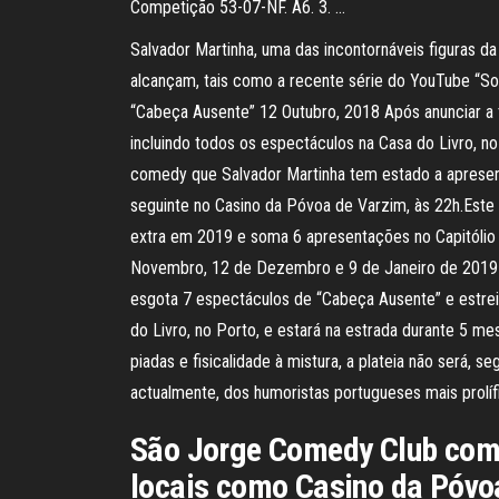
Competição 53-07-NF. A6. 3. …
Salvador Martinha, uma das incontornáveis figuras da
alcançam, tais como a recente série do YouTube “Sou
“Cabeça Ausente” 12 Outubro, 2018 Após anunciar a 
incluindo todos os espectáculos na Casa do Livro, n
comedy que Salvador Martinha tem estado a apresenta
seguinte no Casino da Póvoa de Varzim, às 22h.Este
extra em 2019 e soma 6 apresentações no Capitólio
Novembro, 12 de Dezembro e 9 de Janeiro de 2019 es
esgota 7 espectáculos de “Cabeça Ausente” e estre
do Livro, no Porto, e estará na estrada durante 5 m
piadas e fisicalidade à mistura, a plateia não será, 
actualmente, dos humoristas portugueses mais prolíf
São Jorge Comedy Club com S
locais como Casino da Póvo