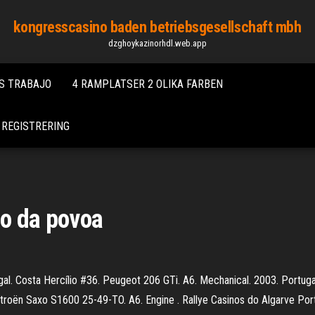
kongresscasino baden betriebsgesellschaft mbh
dzghoykazinorhdl.web.app
S TRABAJO
4 RAMPLATSER 2 OLIKA FARBEN
 REGISTRERING
no da povoa
l. Costa Hercílio #36. Peugeot 206 GTi. A6. Mechanical. 2003. Portugal 
Citroën Saxo S1600 25-49-TO. A6. Engine . Rallye Casinos do Algarve Por