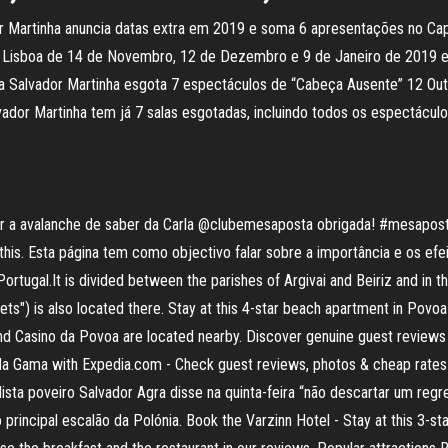
r Martinha anuncia datas extra em 2019 e soma 6 apresentações no Cap
 Lisboa de 14 de Novembro, 12 de Dezembro e 9 de Janeiro de 2019 esg
ia Salvador Martinha esgota 7 espectáculos de “Cabeça Ausente” 12 Out
ador Martinha tem já 7 salas esgotadas, incluindo todos os espectáculo
izar a avalanche de saber da Carla @clubemesaposta obrigada! #mesapo
 this. Esta página tem como objectivo falar sobre a importância e os efei
rtugal.It is divided between the parishes of Argivai and Beiriz and in t
ets") is also located there. Stay at this 4-star beach apartment in Povoa 
nd Casino da Povoa are located nearby. Discover genuine guest reviews 
o da Gama with Expedia.com - Check guest reviews, photos & cheap rate
lista poveiro Salvador Agra disse na quinta-feira “não descartar um reg
 principal escalão da Polónia. Book the Varzinn Hotel - Stay at this 3-st