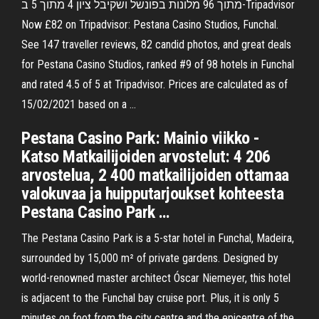
מתוך 96 מלונות בפונשל ושקיבל ציון 4 מתוך 5 ב-Tripadvisor
Now £82 on Tripadvisor: Pestana Casino Studios, Funchal.
See 147 traveller reviews, 82 candid photos, and great deals
for Pestana Casino Studios, ranked #9 of 98 hotels in Funchal
and rated 4.5 of 5 at Tripadvisor. Prices are calculated as of
15/02/2021 based on a …
Pestana Casino Park: Mainio viikko -
Katso Matkailijoiden arvostelut: 4 206
arvostelua, 2 400 matkailijoiden ottamaa
valokuvaa ja huipputarjoukset kohteesta
Pestana Casino Park …
The Pestana Casino Park is a 5-star hotel in Funchal, Madeira,
surrounded by 15,000 m² of private gardens. Designed by
world-renowned master architect Óscar Niemeyer, this hotel
is adjacent to the Funchal bay cruise port. Plus, it is only 5
minutes on foot from the city centre and the epicentre of the