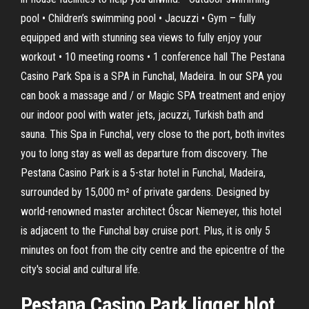
pool • Children’s swimming pool • Jacuzzi • Gym – fully
equipped and with stunning sea views to fully enjoy your
workout • 10 meeting rooms • 1 conference hall The Pestana
Casino Park Spa is a SPA in Funchal, Madeira. In our SPA you
can book a massage and / or Magic SPA treatment and enjoy
our indoor pool with water jets, jacuzzi, Turkish bath and
sauna. This Spa in Funchal, very close to the port, both invites
you to long stay as well as departure from discovery. The
Pestana Casino Park is a 5-star hotel in Funchal, Madeira,
surrounded by 15,000 m² of private gardens. Designed by
world-renowned master architect Óscar Niemeyer, this hotel
is adjacent to the Funchal bay cruise port. Plus, it is only 5
minutes on foot from the city centre and the epicentre of the
city's social and cultural life.
Pestana Casino Park ligger blot