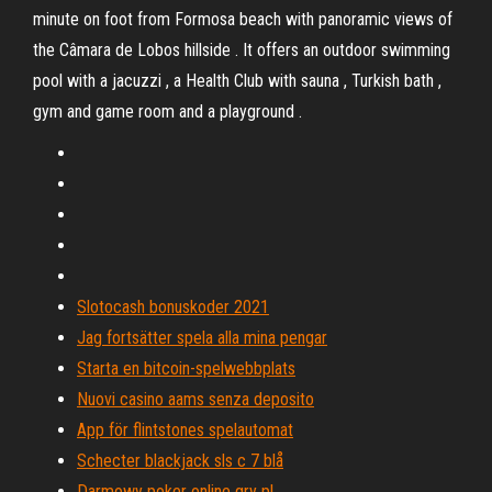
minute on foot from Formosa beach with panoramic views of
the Câmara de Lobos hillside . It offers an outdoor swimming
pool with a jacuzzi , a Health Club with sauna , Turkish bath ,
gym and game room and a playground .
Slotocash bonuskoder 2021
Jag fortsätter spela alla mina pengar
Starta en bitcoin-spelwebbplats
Nuovi casino aams senza deposito
App för flintstones spelautomat
Schecter blackjack sls c 7 blå
Darmowy poker online gry pl