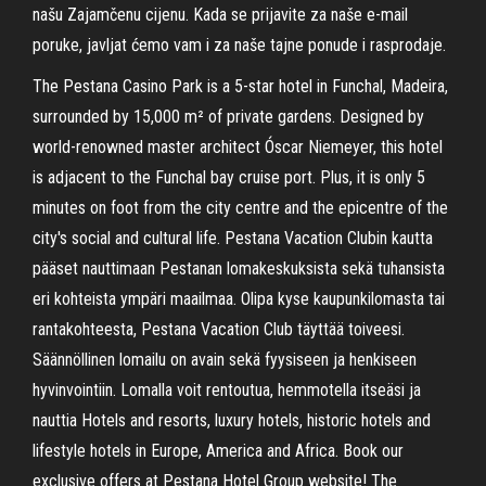
našu Zajamčenu cijenu. Kada se prijavite za naše e-mail
poruke, javljat ćemo vam i za naše tajne ponude i rasprodaje.
The Pestana Casino Park is a 5-star hotel in Funchal, Madeira,
surrounded by 15,000 m² of private gardens. Designed by
world-renowned master architect Óscar Niemeyer, this hotel
is adjacent to the Funchal bay cruise port. Plus, it is only 5
minutes on foot from the city centre and the epicentre of the
city's social and cultural life. Pestana Vacation Clubin kautta
pääset nauttimaan Pestanan lomakeskuksista sekä tuhansista
eri kohteista ympäri maailmaa. Olipa kyse kaupunkilomasta tai
rantakohteesta, Pestana Vacation Club täyttää toiveesi.
Säännöllinen lomailu on avain sekä fyysiseen ja henkiseen
hyvinvointiin. Lomalla voit rentoutua, hemmotella itseäsi ja
nauttia Hotels and resorts, luxury hotels, historic hotels and
lifestyle hotels in Europe, America and Africa. Book our
exclusive offers at Pestana Hotel Group website! The