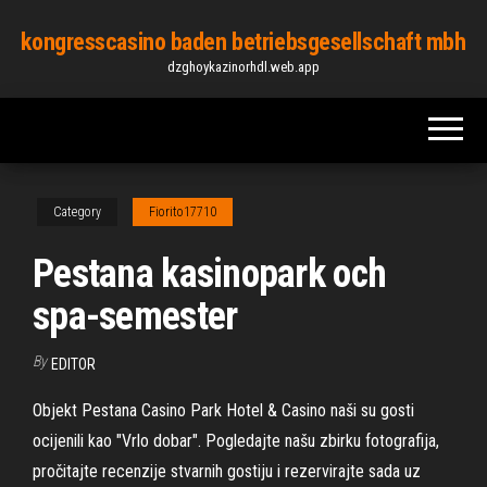
Skip
kongresscasino baden betriebsgesellschaft mbh
to
dzghoykazinorhdl.web.app
the
content
Category
Fiorito17710
Pestana kasinopark och
spa-semester
By
EDITOR
Objekt Pestana Casino Park Hotel & Casino naši su gosti
ocijenili kao "Vrlo dobar". Pogledajte našu zbirku fotografija,
pročitajte recenzije stvarnih gostiju i rezervirajte sada uz