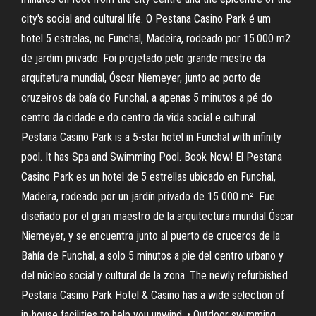
city's social and cultural life. O Pestana Casino Park é um
hotel 5 estrelas, no Funchal, Madeira, rodeado por 15.000 m2
de jardim privado. Foi projetado pelo grande mestre da
arquitetura mundial, Óscar Niemeyer, junto ao porto de
cruzeiros da baía do Funchal, a apenas 5 minutos a pé do
centro da cidade e do centro da vida social e cultural.
Pestana Casino Park is a 5-star hotel in Funchal with infinity
pool. It has Spa and Swimming Pool. Book Now! El Pestana
Casino Park es un hotel de 5 estrellas ubicado en Funchal,
Madeira, rodeado por un jardín privado de 15 000 m². Fue
diseñado por el gran maestro de la arquitectura mundial Óscar
Niemeyer, y se encuentra junto al puerto de cruceros de la
Bahía de Funchal, a solo 5 minutos a pie del centro urbano y
del núcleo social y cultural de la zona. The newly refurbished
Pestana Casino Park Hotel & Casino has a wide selection of
in-house facilities to help you unwind. • Outdoor swimming