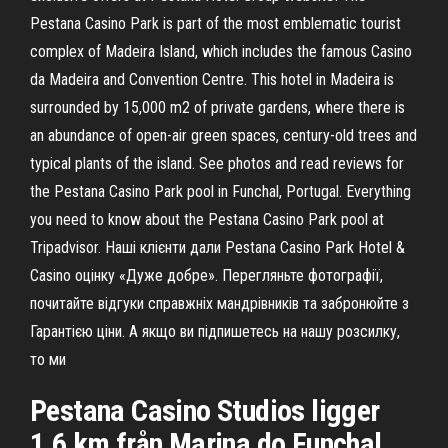
Pestana Casino Park is part of the most emblematic tourist
complex of Madeira Island, which includes the famous Casino
da Madeira and Convention Centre. This hotel in Madeira is
surrounded by 15,000 m2 of private gardens, where there is
an abundance of open-air green spaces, century-old trees and
typical plants of the island. See photos and read reviews for
the Pestana Casino Park pool in Funchal, Portugal. Everything
you need to know about the Pestana Casino Park pool at
Tripadvisor. Наші клієнти дали Pestana Casino Park Hotel &
Casino оцінку «Дуже добре». Перегляньте фотографії,
почитайте відгуки справжніх мандрівників та забронюйте з
Гарантією ціни. А якщо ви підпишетесь на нашу розсилку,
то ми
Pestana Casino Studios ligger
1,6 km från Marina do Funchal