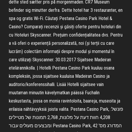
dette sted sætter pris på morgenmaden. CR7 Museum
befinder sig minutter derfra. Dette hotel har 3 restauranter, en
spa og gratis Wi-Fi. Căutați Pestana Casino Park Hotel &
Casino? Comparați recenzii și găsiți oferte pentru hoteluri din
cu Hoteluri Skyscanner. Prețuim confidențialitatea dvs. Pentru
a vă oferi o experiență personalizată, noi (și terții cu care
lucrăm) colectăm informații despre modul și momentul în
care utilizați Skyscanner. 30.03.2017 Sijaitsee Madeiran
etelärannikolla. | Hotelli Pestana Casino Park kuuluu osana
kompleksiin, jossa sijaitsee kuuluisa Madeiran Casino ja
auditorio/konferenssihalli. Lisää Hotelli sijaitsee vain
muutaman minuutin kävelymatkan päässä Fuchalin
keskustasta, jossa on monia ravintoloita, baareja, museoita ja
erilaisia nähtävyyksiä joista valita. ‪Pestana Casino Park‬, פונשל:
4,208 חוות דעת על מלונות, 2,768 תמונות של מטיילים
ומבצעים מעולים עבור ‪Pestana Casino Park‬, המדורג מס' 42